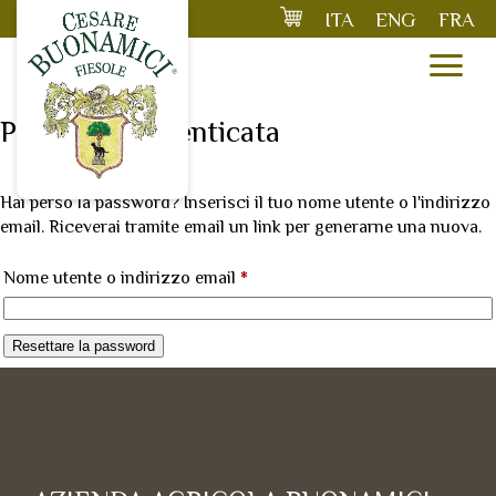
Vai
ITA
ENG
FRA
al
contenuto
Password dimenticata
Hai perso la password? Inserisci il tuo nome utente o l'indirizzo
email. Riceverai tramite email un link per generarne una nuova.
Richiesto
Nome utente o indirizzo email
*
Resettare la password