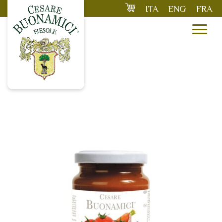
Skip
ITA
ENG
FRA
to
the
content